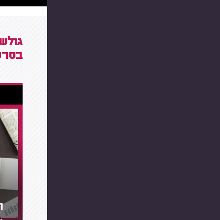
גולשי
בסרטו
ת