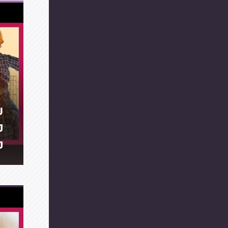
ע
ט
מ