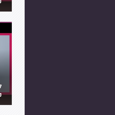
ע
ל
מ