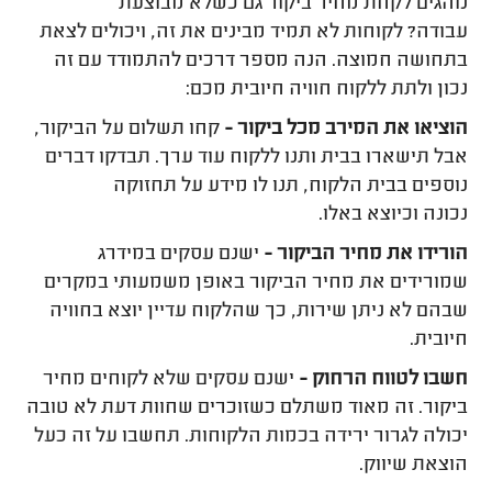
נוהגים לקחת מחיר ביקור גם כשלא מבוצעת
עבודה? לקוחות לא תמיד מבינים את זה, ויכולים לצאת
בתחושה חמוצה. הנה מספר דרכים להתמודד עם זה
נכון ולתת ללקוח חוויה חיובית מכם:
הוציאו את המירב מכל ביקור -
קחו תשלום על הביקור,
אבל תישארו בבית ותנו ללקוח עוד ערך. תבדקו דברים
נוספים בבית הלקוח, תנו לו מידע על תחזוקה
נכונה וכיוצא באלו.
הורידו את מחיר הביקור -
ישנם עסקים במידרג
שמורידים את מחיר הביקור באופן משמעותי במקרים
שבהם לא ניתן שירות, כך שהלקוח עדיין יוצא בחוויה
חיובית.
חשבו לטווח הרחוק -
ישנם עסקים שלא לקוחים מחיר
ביקור. זה מאוד משתלם כשזוכרים שחוות דעת לא טובה
יכולה לגרור ירידה בכמות הלקוחות. תחשבו על זה כעל
הוצאת שיווק.