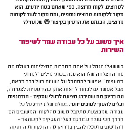
הגורמים שהופכים את העסק למצוין, ואת הלקוחות
למרוצים. לקוח מרוצה, כפי שאתם בטח יודעים, הוא
מקור ללקוחות מרוצים נוספים, והם מקור לעוד לקוחות
מרוצים, הבנתם את הרעיון בקיצור 😄 שנתחיל?
איך משוב על כל עבודה עוזר לשיפור
השירות
כששאלו מנהל של אחת החברות המצליחות בעולם מה
סוד ההצלחה שלו הוא ענה בשתי מילים "למדתי
מטעויות". אפשר להסתכל על טעויות כעל דבר מבאס,
אבל אפשר גם לבחור לראות אותן כהזדמנויות לצמיחה,
וזה בדיוק מה שמידרג מציעה לבעלי עסקים - הזדמנויות
וכלים להפוך לטובים יותר
. בעולם של מידרג על כל
עבודה שמבוצעת מתקבל משוב מהלקוח. המשובים הם
הדרך הכי טובה עבורכם בעלי העסקים להשתפר -
מהמשובים תוכלו להבין במדויק מה הן נקודות החוזקה