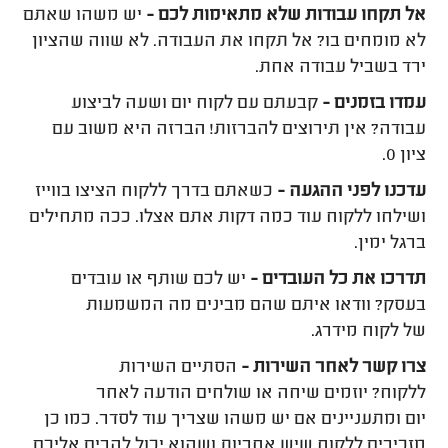
אל תקחו עבודות שלא מתאימות לכם -
יש משהו שאתם
לא מומחים בו? אל תקחו את העבודה. לא שווה שהציון
ירד בשביל עבודה אחת.
עמדו בזמנים -
קבעתם עם לקוח יום ושעה לביצוע
עבודה? אין תירוצים להברזות! הברזה היא משוב עם
ציון 0.
עדכנו לפני ההגעה -
כשאתם בדרך ללקוח הציצו בווייז
ושילחו ללקוח עוד כמה דקות אתם אצלו. ככה מתחילים
ברגל ימין.
תדרכו את כל העובדים -
יש לכם שותף או עובדים
בעסק? וודאו איתם שהם מבינים מה המשמעות
של לקוח מידרג.
צרו קשר לאחר השירות -
הסתיים השירות
ללקוח? יוזמים שיחה או שולחים הודעה לאחר
יום ומתעניינים אם יש משהו שצריך עוד לסדר. כמו כן
מזכירים ללקוח שיש אחריות ושהוא יכול להרים אליכם