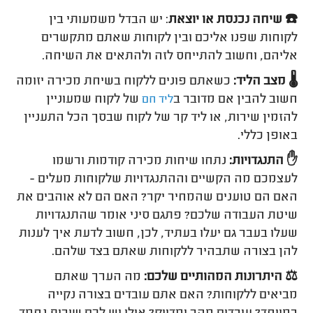
☎️ שיחה נכנסת או יוצאת
: יש הבדל משמעותי בין
לקוחות שפנו אליכם ובין לקוחות שאתם מתקשרים
אליהם, וחשוב להתייחס לזה ולהתאים את השיחה.
🌡️ מצב הליד:
כשאתם פונים ללקוח בשיחת מכירה יזומה
חשוב להבין אם מדובר ב
של לקוח שמעוניין
ליד
חם
להזמין שירות, או ליד קר של לקוח שבסך הכל התעניין
באופן כללי.
✋ התנגדויות:
נתחו שיחות מכירה קודמות ורשמו
לעצמכם מה הקשיים וההתנגדויות שלקוחות מעלים -
האם הם טוענים שהמחיר יקר? האם הם לא אוהבים את
שיטת העבודה שלכם? פתגם סיני אומר שהתנגדויות
שעלו בעבר גם יעלו בעתיד, לכן, חשוב לדעת איך לענות
להן בצורה שתבהיר ללקוחות שאתם בצד שלהם.
⚖️ היתרונות המהותיים שלכם:
מה הערך שאתם
מביאים ללקוחות? האם אתם עובדים בצורה נקייה