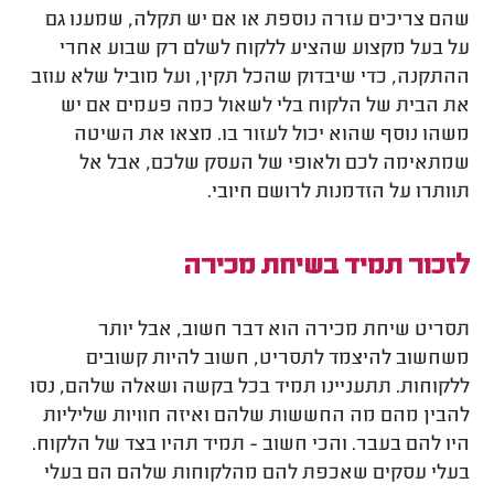
שהם צריכים עזרה נוספת או אם יש תקלה, שמענו גם
על בעל מקצוע שהציע ללקוח לשלם רק שבוע אחרי
ההתקנה, כדי שיבדוק שהכל תקין, ועל מוביל שלא עוזב
את הבית של הלקוח בלי לשאול כמה פעמים אם יש
משהו נוסף שהוא יכול לעזור בו. מצאו את השיטה
שמתאימה לכם ולאופי של העסק שלכם, אבל אל
תוותרו על הזדמנות לרושם חיובי.
לזכור תמיד בשיחת מכירה
תסריט שיחת מכירה הוא דבר חשוב, אבל יותר
משחשוב להיצמד לתסריט, חשוב להיות קשובים
ללקוחות. תתעניינו תמיד בכל בקשה ושאלה שלהם, נסו
להבין מהם מה החששות שלהם ואיזה חוויות שליליות
היו להם בעבר. והכי חשוב - תמיד תהיו בצד של הלקוח.
בעלי עסקים שאכפת להם מהלקוחות שלהם הם בעלי