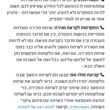
📞 הצגת הפתרון:
הציגו ללקוח את האפשרויות
שמתאימות לו בהתאם לכל המידע שסיפק לכם. חשוב
להיות ממוקדים ולא להציע יותר מדי אפשרויות - פתרון
אחד או שניים זה לגמרי מספיק.
📞 התקדמות לקראת סגירה:
שיחת מכירה מוצלחת
מסתיימת בהשגת המטרה, בין אם מדובר בהזמנת
העבודה ובין אם מדובר בקביעת פגישה. נסו לא לדחות
את הסגירה לשיחת המשך ולהגיע אליה כבר בסוף
שיחת המכירה. עם זאת, אם הלקוחות מבקשים זמן
לחשוב אל תלחצו עליהם. בכל זאת אל תשכחו את
השלב הבא -
📞 קביעת פולו-אפ:
קבעו זמן לשיחת המשך שבה
הלקוחות יחזירו לכם תשובה. כדאי לקבוע את שיחת
ההמשך כמה שיותר קרוב לשיחת המכירה, כדי
שהלקוחות לא יספיקו לשכוח מכם. כדאי גם לשלוח
הודעת וואטסאפ אחרי השיחה עם סיכום עיקרי
השיחה,
, וקישור
הצעת
מחיר
לחוות
דעת
של
לקוחות