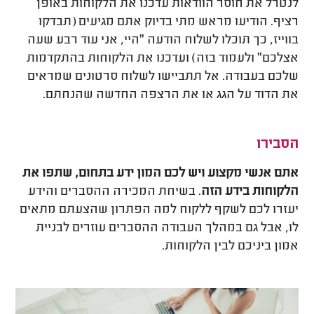
לנטרל את חוסר הוודאות עדכנו את הלקוחות באופן
רציף. הודיעו מראש מתי בדיוק אתם מגיעים (תבדקו
בווייז, כך תוכלו לשלוח הודעה "היי, אני עוד רבע שעה
אצלכם" ולעמוד בזה) ועדכנו את הלקוחות בהתקדמות
שלכם בעבודה. אל תתביישו לשלוח סרטונים שמראים
את הדוד על הגג או את הרצפה החדשה שהנחתם.
הסבירו
אתם אנשי מקצוע ויש לכם המון ידע בתחום, שתפו את
הלקוחות בידע הזה
. בשיחת המכירה ההסברים והידע
יעזרו לכם לשקף ללקוח למה הפתרון שהצעתם מתאים
לו, אבל גם במהלך העבודה ההסברים עוזרים לבניית
אמון ביניכם לבין הלקוחות.