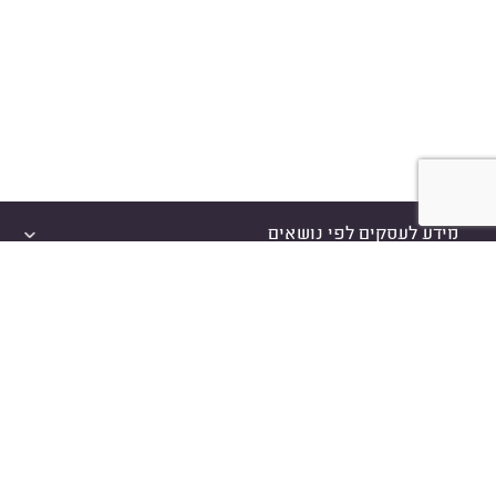
מידע לעסקים לפי נושאים
מאמרים מבוקשים
הצטרפות עסקים למידרג
איך זה עובד
יצירת קשר
שאלות נפוצות
תקנון