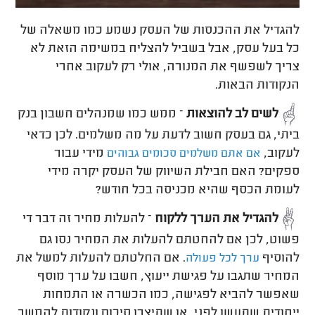
להגדיל את ההכנסות של העסק נשמע כמו משאלה של
כל בעל עסק, אבל בשביל להצליח במשימה הזאת לא
צריך לשפשף את המנורה, אולי רק לעקוב אחרי
הנקודות הבאות.
לשים לב להוצאות
– ממש כמו שמנהלים חשבון בנק
ביתי, גם בעסק חשוב לדעת על מה משלמים. לכן כדאי
לעקוב,
מידי עבור
אם אתם משלמים סכומים גבוהים
ספקים? האם חבילת השיווק של העסק יקרה מידי
לעומת הכסף שהיא מכניסה בכל חודש?
להגדיל את הערך ללקוח
– להעלות מחיר זה דבר די
פשוט, לכן אם להחטתם להעלות את המחיר נסו גם
להוסיף
. אם החלטתם להעלות למשל את
ערך לכל פעולה
המחיר שתגבו על פגישת ייעוץ, חשבו על ערך מוסף
שאפשר להביא לפגישה, כמו הכשרה או התמחות
ייחודית שתעשו לפני, או שתיצרו סיכום ונקודות להמשך